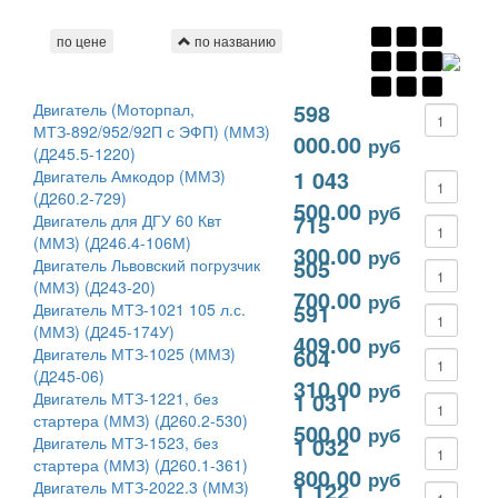
по
цене
по
названию
598
Двигатель (Моторпал,
МТЗ-892/952/92П с ЭФП) (ММЗ)
000.00
руб
(Д245.5-1220)
1 043
Двигатель Амкодор (ММЗ)
(Д260.2-729)
500.00
руб
715
Двигатель для ДГУ 60 Квт
(ММЗ) (Д246.4-106М)
300.00
руб
505
Двигатель Львовский погрузчик
(ММЗ) (Д243-20)
700.00
руб
591
Двигатель МТЗ-1021 105 л.с.
(ММЗ) (Д245-174У)
409.00
руб
604
Двигатель МТЗ-1025 (ММЗ)
(Д245-06)
310.00
руб
1 031
Двигатель МТЗ-1221, без
стартера (ММЗ) (Д260.2-530)
500.00
руб
1 032
Двигатель МТЗ-1523, без
стартера (ММЗ) (Д260.1-361)
800.00
руб
1 122
Двигатель МТЗ-2022.3 (ММЗ)